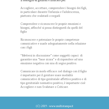
Il sostegno ai genitori è indicato per:
Accogliere, accettare, comprendere i bisogni dei figli,
in particolare durante l’infanzia e l’adolescenza,
piuttosto che svalutarli o negarli
Comprendere e riconoscere le proprie emozioni e
bisogni, affinché si possa distinguerli da quelli del
figlio
Riconoscere e potenziare le proprie competenze
comunicative e usarle adeguatamente nella relazione
con i figli
“Mettersi in discussione” come soggetti capaci di
garantire una “base sicura” e di rispondere ad una
emozione negativa con una di segno positivo.
Comunicare in modo efficace: nel dialogo con il figlio
è importante per il genitore usare modalità
comunicative di tipo genitoriale affettivo positivo e di
tipo genitoriale normativo positivo; è importante cioè
Accogliere e non Svalutare o Criticare.
(C) 2019 -
www.multistampa.it