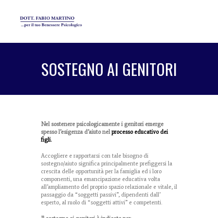
SOSTEGNO AI GENITORI
Nel sostenere psicologicamente i genitori emerge
spesso l’esigenza d’aiuto nel
processo educativo dei
figli.
Accogliere e rapportarsi con tale bisogno di
sostegno/aiuto significa principalmente prefiggersi la
crescita delle opportunità per la famiglia ed i loro
componenti, una emancipazione educativa volta
all’ampliamento del proprio spazio relazionale e vitale, il
passaggio da “soggetti passivi”, dipendenti dall’
esperto, al ruolo di “soggetti attivi” e competenti.