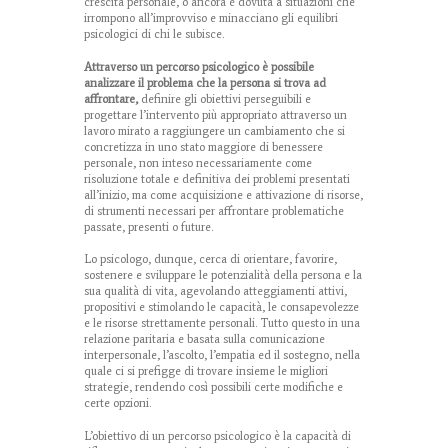
crescita personale, o ancora è dovuta a situazioni che
irrompono all’improvviso e minacciano gli equilibri
psicologici di chi le subisce.
Attraverso un percorso psicologico è possibile
analizzare il problema che la persona si trova ad
affrontare,
definire gli obiettivi perseguibili e
progettare l’intervento più appropriato attraverso un
lavoro mirato a raggiungere un cambiamento che si
concretizza in uno stato maggiore di benessere
personale, non inteso necessariamente come
risoluzione totale e definitiva dei problemi presentati
all’inizio, ma come acquisizione e attivazione di risorse,
di strumenti necessari per affrontare problematiche
passate, presenti o future.
Lo psicologo, dunque, cerca di orientare, favorire,
sostenere e sviluppare le potenzialità della persona e la
sua qualità di vita, agevolando atteggiamenti attivi,
propositivi e stimolando le capacità, le consapevolezze
e le risorse strettamente personali. Tutto questo in una
relazione paritaria e basata sulla comunicazione
interpersonale, l’ascolto, l’empatia ed il sostegno, nella
quale ci si prefigge di trovare insieme le migliori
strategie, rendendo così possibili certe modifiche e
certe opzioni.
L’obiettivo di un percorso psicologico è la capacità di